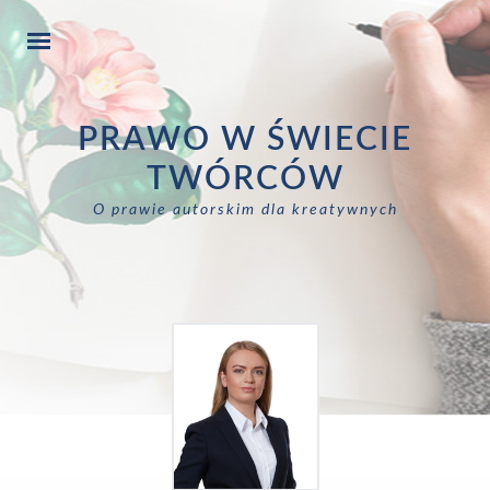
PRAWO W ŚWIECIE
TWÓRCÓW
O prawie autorskim dla kreatywnych